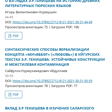
О ВЗГЛЯДАХ Э.Р.ТЕНИШЕВА НА ИСТОРИЮ ДРЕВНИХ
ЛИТЕРАТУРНЫХ ТЮРКСКИХ ЯЗЫКОВ
Игорь Валентинович Кормушин
44-49
DOI:
https://doi.org/10.37892/2712-8121-2021-30-31-44-49
Просмотров аннотации: 75 | Загрузок PDF: 106
PDF
СИНТАКСИЧЕСКИЕ СПОСОБЫ ВЕРБАЛИЗАЦИИ
КОНЦЕПТА «МУҺӘББӘТ» («ЛЮБОВЬ») В УЙГУРСКИХ
ТЕКСТАХ Э.Р. ТЕНИШЕВА: УСТОЙЧИВЫЕ КОНСТРУКЦИИ
И МЕЖСТИЛЕВАЯ КОНТАМИНАЦИЯ
Сайфулла Нурмухамедович Абдуллаев
50-59
DOI:
https://doi.org/10.37892/2712-8121-2021-30-31-50-59
Просмотров аннотации: 78 | Загрузок PDF: 77
PDF
ВКЛАД Э.Р ТЕНИШЕВА В ИЗУЧЕНИЕ САЛАРСКОГО