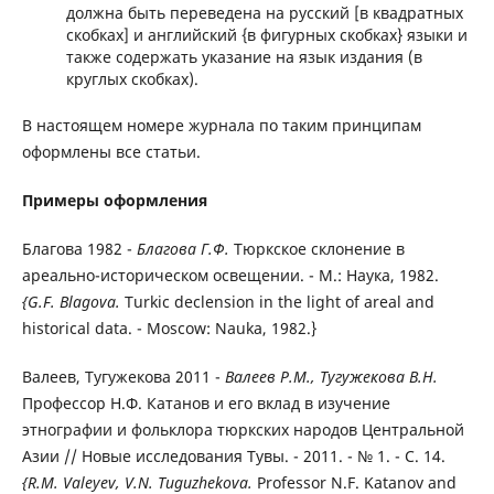
должна быть переведена на русский [в квадратных
скобках] и английский {в фигурных скобках} языки и
также содержать указание на язык издания (в
круглых скобках).
В настоящем номере журнала по таким принципам
оформлены все статьи.
Примеры оформления
Благова 1982 -
Благова Г.Ф.
Тюркское склонение в
ареально-историческом освещении. - М.: Наука, 1982.
{G.F. Blagova.
Turkic declension in the light of areal and
historical data. - Moscow: Nauka, 1982.}
Валеев, Тугужекова 2011 -
Валеев Р.М., Тугужекова В.Н.
Профессор Н.Ф. Катанов и его вклад в изучение
этнографии и фольклора тюркских народов Центральной
Азии // Новые исследования Тувы. - 2011. - № 1. - С. 14.
{R.M. Valeyev, V.N. Tuguzhekova.
Professor N.F. Katanov and