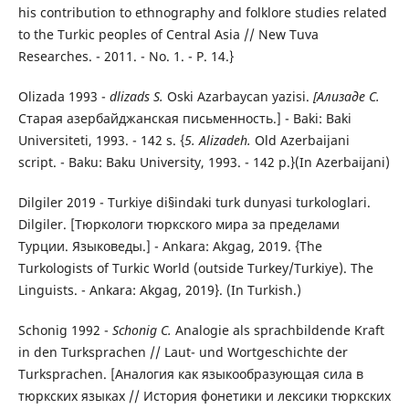
his contribution to ethnography and folklore studies related
to the Turkic peoples of Central Asia // New Tuva
Researches. - 2011. - No. 1. - P. 14.}
Olizada 1993 -
dlizads S.
Oski Azarbaycan yazisi.
[Ализаде С.
Старая азербайджанская письменность.] - Baki: Baki
Universiteti, 1993. - 142 s. {
5. Alizadeh.
Old Azerbaijani
script. - Baku: Baku University, 1993. - 142 p.}(In Azerbaijani)
Dilgiler 2019 - Turkiye di§indaki turk dunyasi turkologlari.
Dilgiler. [Тюркологи тюркского мира за пределами
Турции. Языковеды.] - Ankara: Akgag, 2019. {The
Turkologists of Turkic World (outside Turkey/Turkiye). The
Linguists. - Ankara: Akgag, 2019}. (In Turkish.)
Schonig 1992 -
Schonig C.
Analogie als sprachbildende Kraft
in den Turksprachen // Laut- und Wortgeschichte der
Turksprachen. [Аналогия как языкообразующая сила в
тюркских языках // История фонетики и лексики тюркских