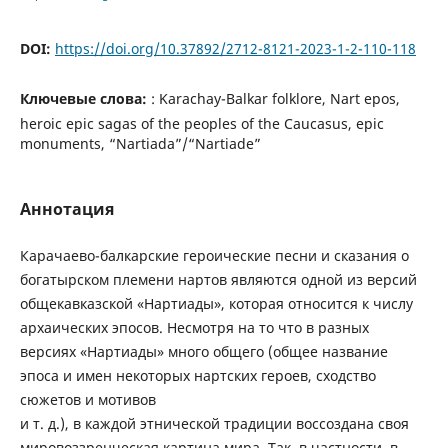
DOI:
https://doi.org/10.37892/2712-8121-2023-1-2-110-118
Ключевые слова:
: Karachay-Balkar folklore, Nart epos,
heroic epic sagas of the peoples of the Caucasus, epic
monuments, “Nartiada”/“Nartiade”
Аннотация
Карачаево-балкарские героические песни и сказания о
богатырском племени нартов являются одной из версий
общекавказской «Нартиады», которая относится к числу
архаических эпосов. Несмотря на то что в разных
версиях «Нартиады» много общего (общее название
эпоса и имен некоторых нартских героев, сходство
сюжетов и мотивов
и т. д.), в каждой этнической традиции воссоздана своя
мировоззренческая картина мира. Так, в частности, в