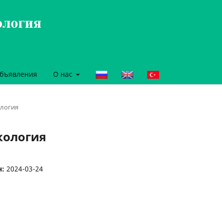
бъявления
О нас
ология
ркология
н:
2024-03-24