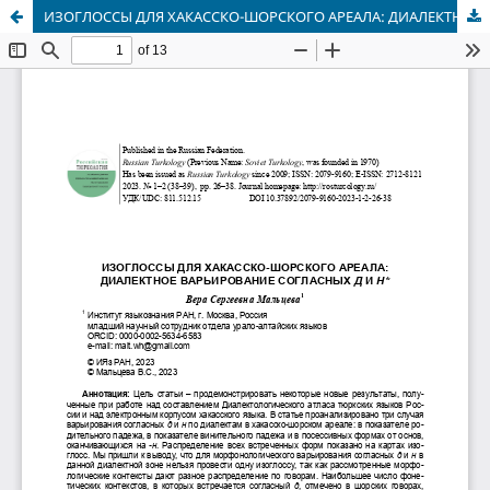
ИЗОГЛОССЫ ДЛЯ ХАКАССКО-ШОРСКОГО АРЕАЛА: ДИАЛЕКТНОЕ ВАРЬИРОВАНИЕ СОГЛАСНЫХ Д И Н*